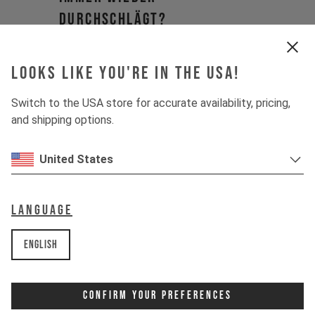
DURCHSCHLÄGT?
WARUM BIETEN IHR KEINE
Looks like you're in the USA!
SETUPS FÜR BIKES VOR
2019 AN?
Switch to the USA store for accurate availability, pricing,
and shipping options.
WIE OFT MÜSSEN GABEL
UND DÄMPFER ZUM
United States
SERVICE?
Language
WIE UNTERSCHEIDEN SICH
STAHL- UND
English
LUFTFEDERUNG?
Confirm Your Preferences
BIETET IHR TUNING FÜR