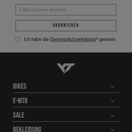
E-Mail-Adresse *
abonnieren
Ich habe die
Datenschutzerklärung
* gelesen.
YT-Industries
SRAM-Dealer locator
Bikes
Benutzerm
E-MTB
Benutzerm
hayesbicycle.com
Sale
Benutzerm
Bekleidung