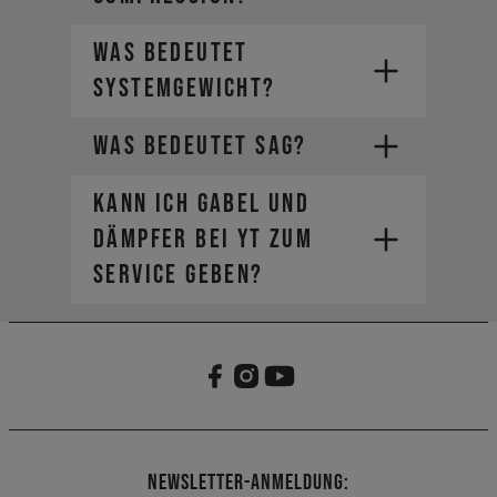
WAS BEDEUTET
SYSTEMGEWICHT?
WAS BEDEUTET SAG?
KANN ICH GABEL UND
DÄMPFER BEI YT ZUM
Dem Gewicht des Bikes (mit
SERVICE GEBEN?
allen Anbauteilen, z. B. einer
Trinkflasche)
Dem Gewicht des Fahrers (mit
Helm und Bekleidung)
Dem Gewicht des zusätzlichen
Gepäcks (z. B. eines Rucksacks)
Newsletter-Anmeldung: