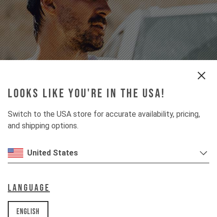
Bekleidung
Looks like you're in the USA!
für Street & Performance
Switch to the USA store for accurate availability, pricing,
finde deinen style
and shipping options.
United States
Language
English