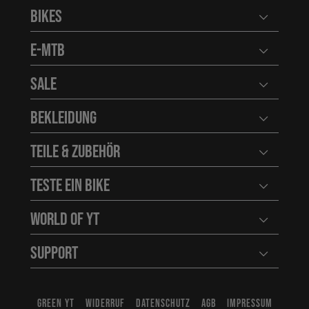
Bikes
Benutzerm
E-MTB
Benutzerm
Sale
Benutzerm
Bekleidung
Benutzerm
Teile & Zubehör
Benutzerm
Teste ein Bike
Benutzerm
World of YT
Benutzerm
Support
Benutzerm
GREEN YT
WIDERRUF
DATENSCHUTZ
AGB
IMPRESSUM