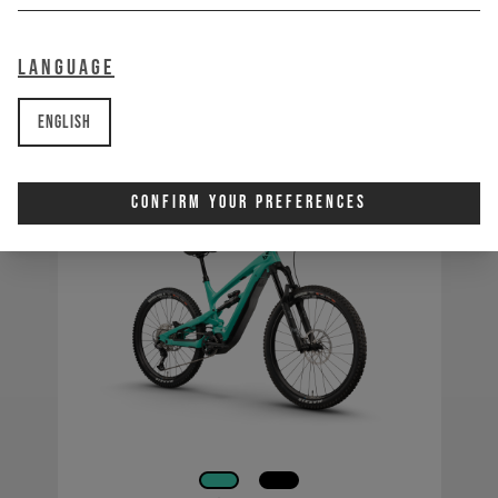
Decoy MX CORE 3
Language
M
L
XL
XXL
English
In den Warenkorb
Confirm Your Preferences