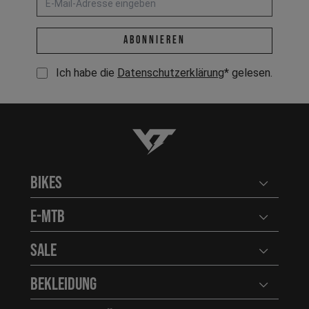
E-Mail-Adresse *
abonnieren
Ich habe die
Datenschutzerklärung
* gelesen.
YT-Industries
Bikes
Benutzerm
E-MTB
Benutzerm
Sale
Benutzerm
Bekleidung
Benutzerm