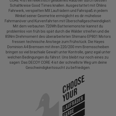
CORE 4 ist ein elektrisch geladenes Raubtier durch dessen
Schaltkreise Good Times knallen. Ausgestattet mit Öhlins
Fahrwerk, verspielten MX Laufrädern und Fahrspaß in jedem
Winkel seiner Geometrie ermöglicht es dir mühelose
Fahrmanöver und Kurvenfahrten mit Überschallgeschwindigkeit.
Mit dem verbauten 720Wh Batteriemonster kannst du
problemlos von früh bis spät durch die Wälder streifen und die
85Nm Drehmoment des überarbeiteten Shimano EP801 Motors
fressen technische Anstiege zum Frühstück. Die Hayes
Dominion A4 Bremsen mit ihren 220/200 mm Bremsscheiben
bringen so viel brachiale Gewalt unter Kontrolle, ganz egal unter
welchen Bedingungen du fährst. Uns bleibt nur noch eines zu
sagen: Das DECOY CORE 4 ist der schnellste Weg um deine
Geschwindigkeitssucht zu befriedigen.
Choose
Your
Laufräder
Farbe