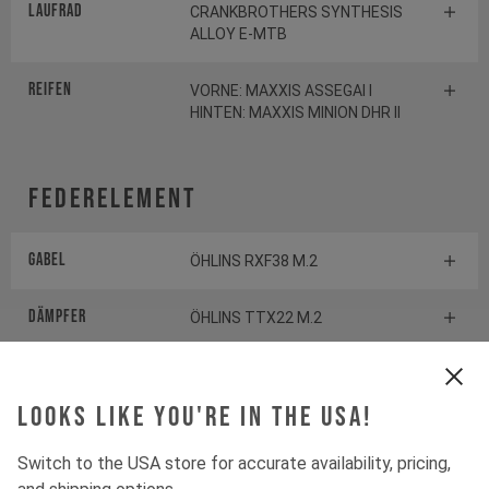
Laufrad
CRANKBROTHERS SYNTHESIS
ALLOY E-MTB
Reifen
VORNE: MAXXIS ASSEGAI I
HINTEN: MAXXIS MINION DHR II
Federelement
Gabel
ÖHLINS RXF38 M.2
Dämpfer
ÖHLINS TTX22 M.2
Antrieb
Looks like you're in the USA!
Switch to the USA store for accurate availability, pricing,
Kurbelgarnitur
SHIMANO XT