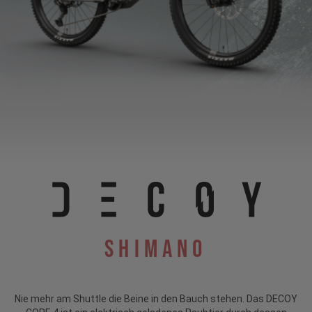
Shimano
Nie mehr am Shuttle die Beine in den Bauch stehen. Das DECOY