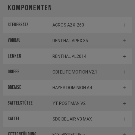
Komponenten
Steuersatz
ACROS AZX-260
Vorbau
RENTHAL APEX 35
Lenker
RENTHAL AL2014
Griffe
ODI ELITE MOTION V2.1
Bremse
HAYES DOMINION A4
Sattelstütze
YT POSTMAN V2
Sattel
SDG BEL AIR V3 MAX
Kettenführung
E13 e*SPEC Plus