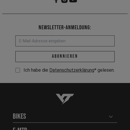
Newsletter-Anmeldung:
E-Mail-Adresse *
abonnieren
Ich habe die
Datenschutzerklärung
* gelesen.
YT-Industries
Bikes
Benutzerm