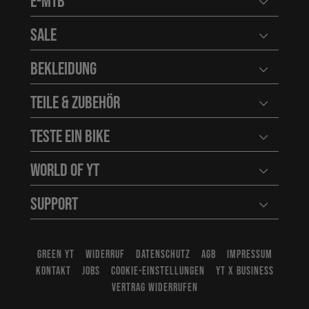
E-MTB
Benutzerm
Sale
Benutzerm
Bekleidung
Benutzerm
Teile & Zubehör
Benutzerm
Teste ein Bike
Benutzerm
World of YT
Benutzerm
Support
Benutzerm
GREEN YT
WIDERRUF
DATENSCHUTZ
AGB
IMPRESSUM
KONTAKT
JOBS
COOKIE-EINSTELLUNGEN
YT X BUSINESS
VERTRAG WIDERRUFEN