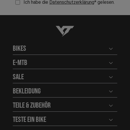
Ich habe die
Datenschutzerklärung
* gelesen.
YT-Industries
Bikes
Benutzerm
E-MTB
Benutzerm
Sale
Benutzerm
Bekleidung
Benutzerm
Teile & Zubehör
Benutzerm
Teste ein Bike
Benutzerm