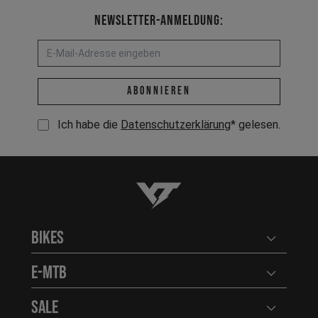
Newsletter-Anmeldung:
E-Mail-Adresse *
abonnieren
Ich habe die
Datenschutzerklärung
* gelesen.
YT-Industries
Bikes
Benutzerm
E-MTB
Benutzerm
Sale
Benutzerm