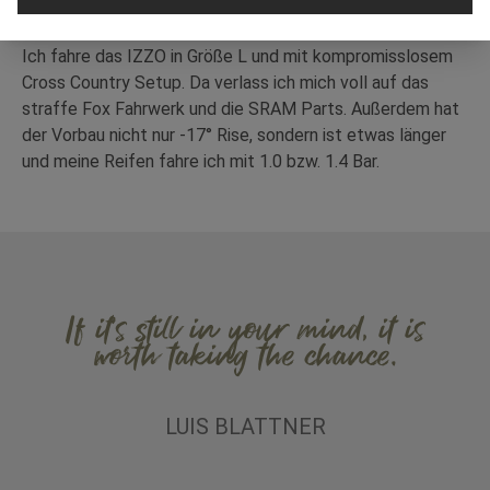
Ich fahre das IZZO in Größe L und mit kompromisslosem
Cross Country Setup. Da verlass ich mich voll auf das
straffe Fox Fahrwerk und die SRAM Parts. Außerdem hat
der Vorbau nicht nur -17° Rise, sondern ist etwas länger
und meine Reifen fahre ich mit 1.0 bzw. 1.4 Bar.
If it’s still in your mind, it is
worth taking the chance.
LUIS BLATTNER