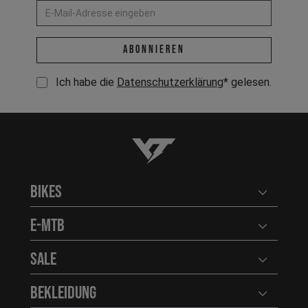
E-Mail-Adresse *
abonnieren
Ich habe die
Datenschutzerklärung
* gelesen.
YT-Industries
Bikes
Benutzerm
E-MTB
Benutzerm
Sale
Benutzerm
Bekleidung
Benutzerm