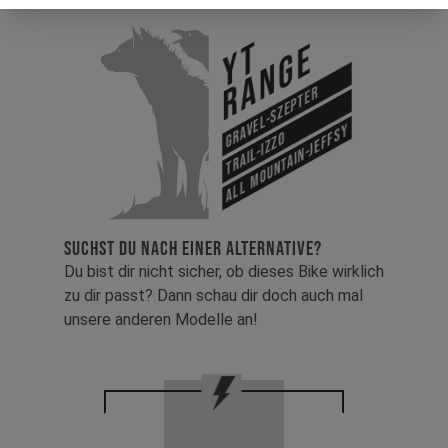
YT
Range
Gravel-Szepter
All Mountain-Jeffsy
Trail-Izzo
SUCHST DU NACH EINER ALTERNATIVE?
Du bist dir nicht sicher, ob dieses Bike wirklich
zu dir passt? Dann schau dir doch auch mal
unsere anderen Modelle an!