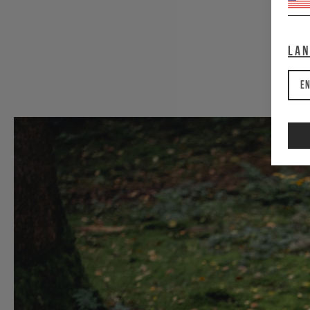
La
En