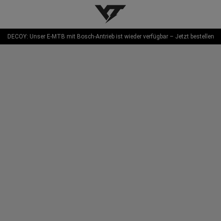
YT-Industries
DECOY: Unser E-MTB mit Bosch-Antrieb ist wieder verfügbar – Jetzt bestellen