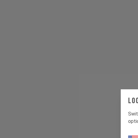
Lo
Swit
opti