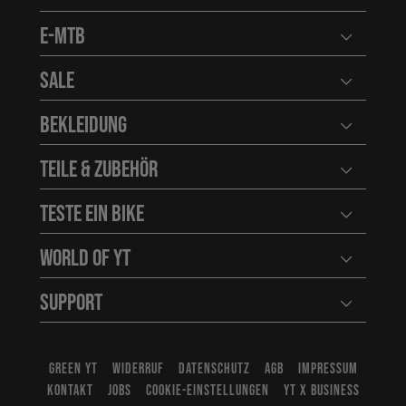
Benutzerm
E-MTB
Benutzerm
Sale
Benutzerm
Bekleidung
Benutzerm
Teile & Zubehör
Benutzerm
Teste ein Bike
Benutzerm
World of YT
Benutzerm
Support
Benutzerm
GREEN YT
WIDERRUF
DATENSCHUTZ
AGB
IMPRESSUM
KONTAKT
JOBS
COOKIE-EINSTELLUNGEN
YT X BUSINESS