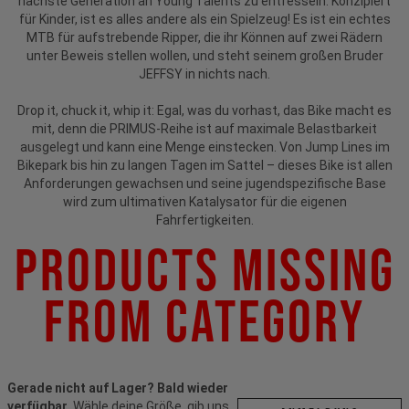
nächste Generation an Young Talents zu entfesseln. Konzipiert
für Kinder, ist es alles andere als ein Spielzeug! Es ist ein echtes
MTB für aufstrebende Ripper, die ihr Können auf zwei Rädern
unter Beweis stellen wollen, und steht seinem großen Bruder
JEFFSY in nichts nach.
Drop it, chuck it, whip it: Egal, was du vorhast, das Bike macht es
mit, denn die PRIMUS-Reihe ist auf maximale Belastbarkeit
ausgelegt und kann eine Menge einstecken. Von Jump Lines im
Bikepark bis hin zu langen Tagen im Sattel – dieses Bike ist allen
Anforderungen gewachsen und seine jugendspezifische Base
wird zum ultimativen Katalysator für die eigenen
Fahrfertigkeiten.
Products Missing
From Category
Gerade nicht auf Lager? Bald wieder
verfügbar.
Wähle deine Größe, gib uns