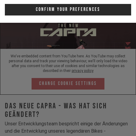
Confirm Your Preferences
We've embedded content from YouTube here. As YouTube may collect
personal data and track your viewing behaviour, we'll only load the video
after you consent to their use of cookies and similar technologies as
described in their
privacy policy
Change Cookie Settings
Das neue Capra - Was hat sich
geändert?
Unser Entwicklungsteam bespricht einige der Änderungen
und die Entwicklung unseres legendären Bikes -