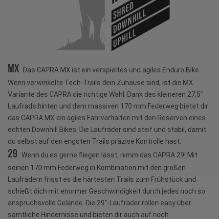
SHRED
DOWNHILL
UPHILL
MX
Das CAPRA MX ist ein verspieltes und agiles Enduro Bike.
Wenn verwinkelte Tech-Trails dein Zuhause sind, ist die MX
Variante des CAPRA die richtige Wahl. Dank des kleineren 27,5"
Laufrads hinten und dem massiven 170 mm Federweg bietet dir
das CAPRA MX ein agiles Fahrverhalten mit den Reserven eines
echten Downhill Bikes. Die Laufräder sind steif und stabil, damit
du selbst auf den engsten Trails präzise Kontrolle hast.
29
Wenn du es gerne fliegen lässt, nimm das CAPRA 29! Mit
seinen 170 mm Federweg in Kombination mit den großen
Laufrädern frisst es die härtesten Trails zum Frühstück und
schießt dich mit enormer Geschwindigkeit durch jedes noch so
anspruchsvolle Gelände. Die 29"-Laufräder rollen easy über
sämtliche Hindernisse und bieten dir auch auf noch