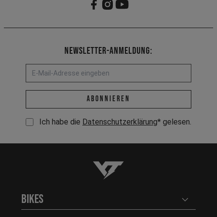
Newsletter-Anmeldung:
E-Mail-Adresse *
abonnieren
Ich habe die
Datenschutzerklärung
* gelesen.
YT-Industries
Bikes
Benutzerm