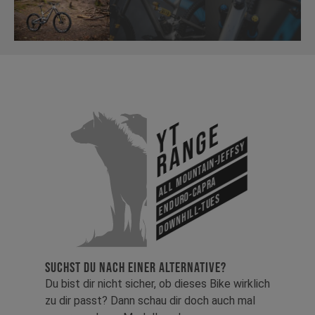
YT
Range
All Mountain-Jeffsy
Enduro-Capra
Downhill-Tues
SUCHST DU NACH EINER ALTERNATIVE?
Du bist dir nicht sicher, ob dieses Bike wirklich
zu dir passt? Dann schau dir doch auch mal