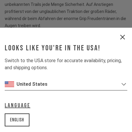
unbekannten Trails jede Menge Sicherheit. Auf Anstiegen
profitierst von der unglaublichen Traktion der großen Räder,
während dir beim Abfahren der enorme Grip Freudentränen in die
Augen treiben wird.
Tech & Spec
Looks like you're in the USA!
Switch to the USA store for accurate availability, pricing,
and shipping options.
United States
80%
50%
Language
English