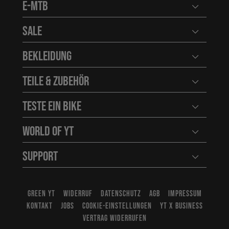
E-MTB
Benutzerm
Sale
Benutzerm
Bekleidung
Benutzerm
Teile & Zubehör
Benutzerm
Teste ein Bike
Benutzerm
World of YT
Benutzerm
Support
Benutzerm
GREEN YT
WIDERRUF
DATENSCHUTZ
AGB
IMPRESSUM
KONTAKT
JOBS
COOKIE-EINSTELLUNGEN
YT X BUSINESS
VERTRAG WIDERRUFEN