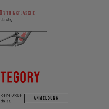
für Trinkflasche
durstig!
ategory
deine Größe,
ANMELDUNG
da ist.