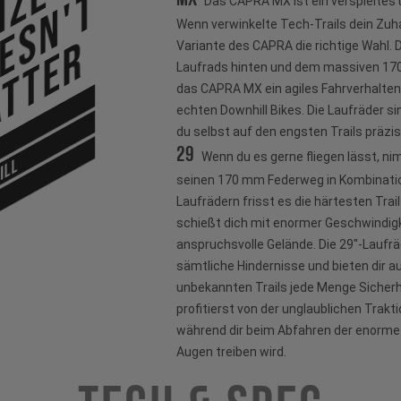
ize
esn't
Das CAPRA MX ist ein verspieltes u
Wenn verwinkelte Tech-Trails dein Zuha
tter
Variante des CAPRA die richtige Wahl. D
Laufrads hinten und dem massiven 170
das CAPRA MX ein agiles Fahrverhalten
echten Downhill Bikes. Die Laufräder sin
du selbst auf den engsten Trails präzis
29
Wenn du es gerne fliegen lässt, n
ILL
seinen 170 mm Federweg in Kombinati
Laufrädern frisst es die härtesten Tra
schießt dich mit enormer Geschwindigk
anspruchsvolle Gelände. Die 29"-Laufrä
sämtliche Hindernisse und bieten dir a
unbekannten Trails jede Menge Sicherh
profitierst von der unglaublichen Trakt
während dir beim Abfahren der enorme 
Augen treiben wird.