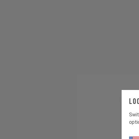
Lo
Swit
opti