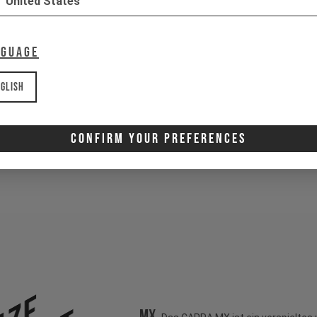
United States
nguage
glish
Confirm Your Preferences
MX