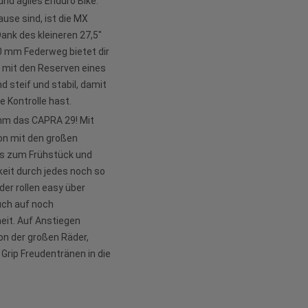
nd agiles Enduro Bike.
use sind, ist die MX
ank des kleineren 27,5"
 mm Federweg bietet dir
 mit den Reserven eines
d steif und stabil, damit
e Kontrolle hast.
imm das CAPRA 29! Mit
on mit den großen
ils zum Frühstück und
eit durch jedes noch so
der rollen easy über
uch auf noch
eit. Auf Anstiegen
ion der großen Räder,
Grip Freudentränen in die