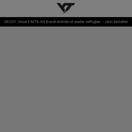
YT-Industries
DECOY: Unser E-MTB mit Bosch-Antrieb ist wieder verfügbar – Jetzt bestellen