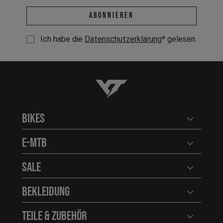
E-Mail-Adresse *
abonnieren
Ich habe die
Datenschutzerklärung
* gelesen.
YT-Industries
Bikes
Benutzerm
E-MTB
Benutzerm
Sale
Benutzerm
Bekleidung
Benutzerm
Teile & Zubehör
Benutzerm