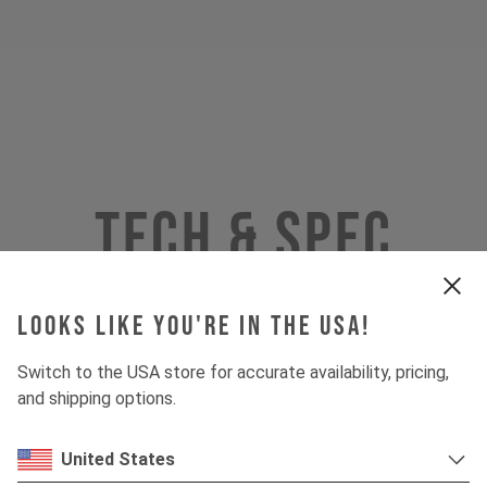
Tech & Spec
Looks like you're in the USA!
INSIGHTS
Switch to the USA store for accurate availability, pricing,
and shipping options.
DOWNHILL
United States