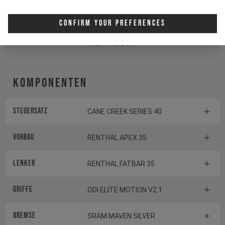
Antrieb
FAZUA RIDE 60
Confirm Your Preferences
Batterie
FAZUA RIDE 60
Komponenten
Steuersatz
CANE CREEK SERIES 40
Vorbau
RENTHAL APEX 35
Lenker
RENTHAL FATBAR 35
Griffe
ODI ELITE MOTION V2.1
Bremse
SRAM MAVEN SILVER