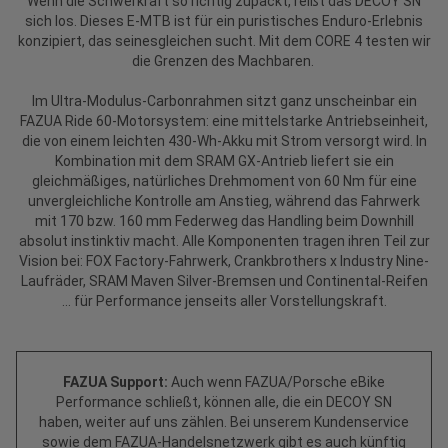
Wenn die Schwerkraft so richtig zupackt, reißt das DECOY SN
sich los. Dieses E-MTB ist für ein puristisches Enduro-Erlebnis
konzipiert, das seinesgleichen sucht. Mit dem CORE 4 testen wir
die Grenzen des Machbaren.
Im Ultra-Modulus-Carbonrahmen sitzt ganz unscheinbar ein
FAZUA Ride 60-Motorsystem: eine mittelstarke Antriebseinheit,
die von einem leichten 430-Wh-Akku mit Strom versorgt wird. In
Kombination mit dem SRAM GX-Antrieb liefert sie ein
gleichmäßiges, natürliches Drehmoment von 60 Nm für eine
unvergleichliche Kontrolle am Anstieg, während das Fahrwerk
mit 170 bzw. 160 mm Federweg das Handling beim Downhill
absolut instinktiv macht. Alle Komponenten tragen ihren Teil zur
Vision bei: FOX Factory-Fahrwerk, Crankbrothers x Industry Nine-
Laufräder, SRAM Maven Silver-Bremsen und Continental-Reifen
… für Performance jenseits aller Vorstellungskraft.
FAZUA Support:
Auch wenn FAZUA/Porsche eBike
Performance schließt, können alle, die ein DECOY SN
haben, weiter auf uns zählen. Bei unserem Kundenservice
sowie dem FAZUA-Handelsnetzwerk gibt es auch künftig