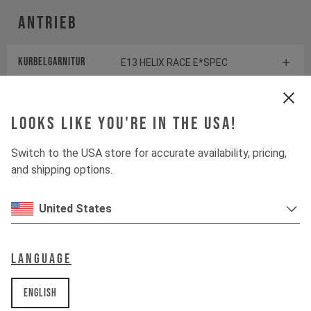
Antrieb
Kurbelgarnitur
E13 HELIX RACE E*SPEC
Kassette
SRAM GX EAGLE
TRANSMISSION
Looks like you're in the USA!
Schaltwerk
SRAM GX EAGLE
Switch to the USA store for accurate availability, pricing,
TRANSMISSION
and shipping options.
Kettenblatt
SRAM EAGLE TRANSMISSION
United States
XX
Controller
FAZUA LED HUB
Language
Schalthebel
SRAM POD ULTIMATE
English
CONTROLLER