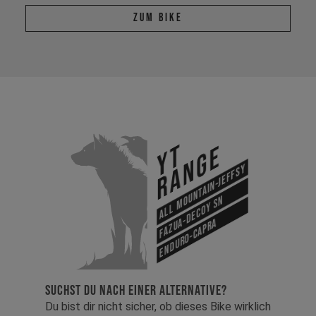
Zum Bike
YT
Range
All Mountain-Jeffsy
Fazua-Decoy SN
Enduro-Capra
SUCHST DU NACH EINER ALTERNATIVE?
Du bist dir nicht sicher, ob dieses Bike wirklich