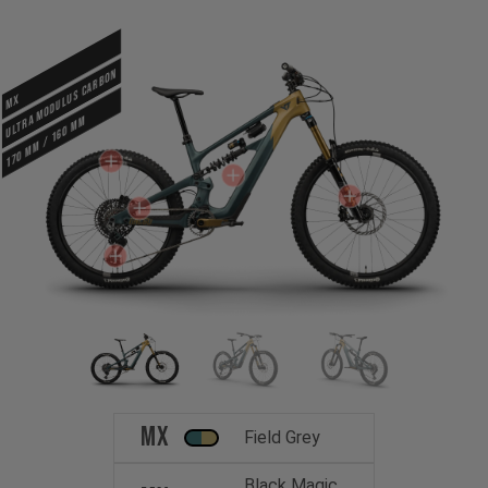
Ultra Modulus Carbon
MX
170 mm / 160 mm
MX
Field Grey
Black Magic