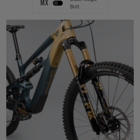
MX
Bolt