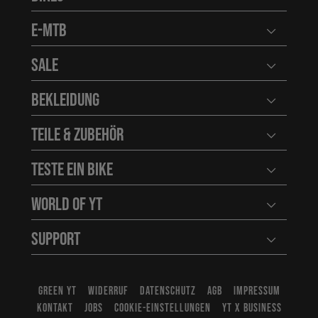
Benutzerm
E-MTB
Benutzerm
Sale
Benutzerm
Bekleidung
Benutzerm
Teile & Zubehör
Benutzerm
Teste ein Bike
Benutzerm
World of YT
Benutzerm
Support
Benutzerm
GREEN YT
WIDERRUF
DATENSCHUTZ
AGB
IMPRESSUM
KONTAKT
JOBS
COOKIE-EINSTELLUNGEN
YT X BUSINESS