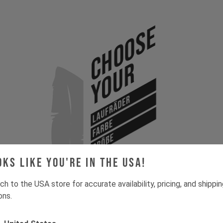
Choose
Your
Laufräder
Farbe
Größe
oks like you're in the USA!
ch to the USA store for accurate availability, pricing, and shippi
ons.