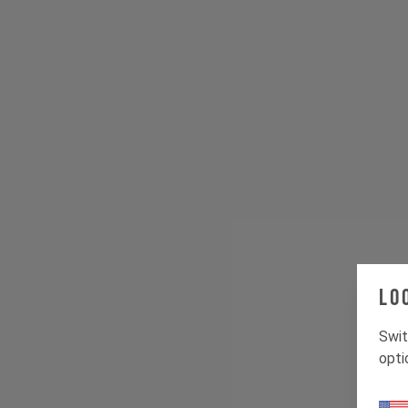
Lo
Swit
opti