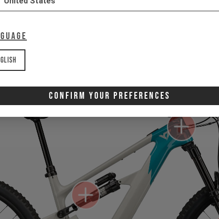
United States
Gerade nicht auf Lager? Bald wieder verfügbar.
Wähle 
nguage
gib uns deine E-Mail — wir melden uns, sobald Nachschub 
glish
Confirm Your Preferences