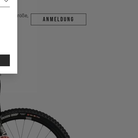
deine Größe,
ANMELDUNG
da ist.