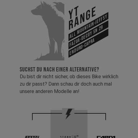
YT
Range
All Mountain-Jeffsy
Fazua-Decoy SN 29
Enduro-Capra
SUCHST DU NACH EINER ALTERNATIVE?
Du bist dir nicht sicher, ob dieses Bike wirklich
zu dir passt? Dann schau dir doch auch mal
unsere anderen Modelle an!