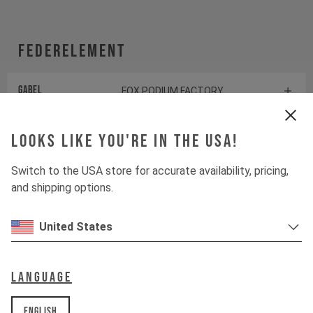
Federelement
Gabel
FOX PODIUM FACTORY
Dämpfer
FOX X2 FACTORY
Looks like you're in the USA!
Switch to the USA store for accurate availability, pricing,
Antrieb
and shipping options.
Kurbelgarnitur
SRAM X0 EAGLE
United States
TRANSMISSION
Kassette
SRAM XS-1275
Language
TRANSMISSION
English