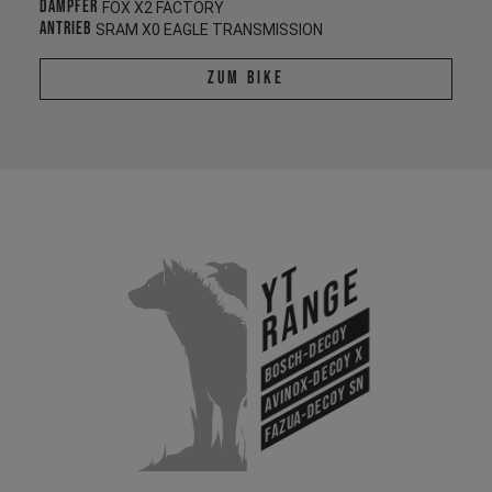
Dämpfer
FOX X2 FACTORY
Antrieb
SRAM X0 EAGLE TRANSMISSION
Zum Bike
YT
Range
Bosch-Decoy
Avinox-Decoy X
Fazua-Decoy SN