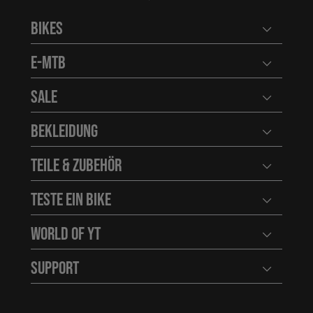
Bikes
Benutzerm
E-MTB
Benutzerm
Sale
Benutzerm
Bekleidung
Benutzerm
Teile & Zubehör
Benutzerm
Teste ein Bike
Benutzerm
World of YT
Benutzerm
Support
Benutzerm