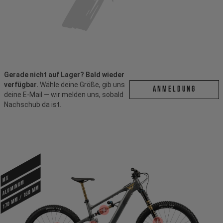
Gerade nicht auf Lager? Bald wieder
verfügbar.
Wähle deine Größe, gib uns
ANMELDUNG
deine E-Mail — wir melden uns, sobald
Nachschub da ist.
MX
ALUMINUM
170 mm / 160 mm