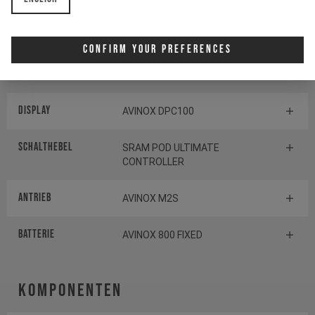
Schaltwerk
SRAM X0 EAGLE
TRANSMISSION
Confirm Your Preferences
Kettenblatt
SRAM EAGLE TRANSMISSION
XX
DISPLAY
AVINOX DPC100
Schalthebel
SRAM POD ULTIMATE
CONTROLLER
Antrieb
AVINOX M2S
Batterie
AVINOX 800 FIXED
Komponenten