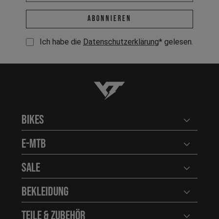
E-Mail-Adresse *
abonnieren
Ich habe die
Datenschutzerklärung
* gelesen.
YT-Industries
Bikes
Benutzerm
E-MTB
Benutzerm
Sale
Benutzerm
Bekleidung
Benutzerm
Teile & Zubehör