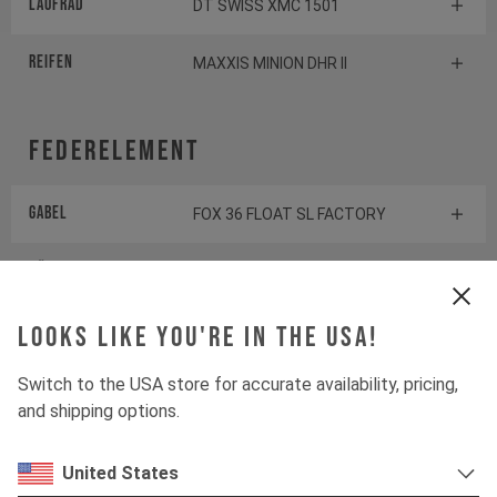
Laufrad
DT SWISS XMC 1501
Reifen
MAXXIS MINION DHR II
Federelement
Gabel
FOX 36 FLOAT SL FACTORY
Dämpfer
FOX FLOAT FACTORY
Looks like you're in the USA!
Antrieb
Switch to the USA store for accurate availability, pricing,
and shipping options.
Kurbelgarnitur
RACEFACE ERA
United States
Kassette
SHIMANO XT CS-M8200