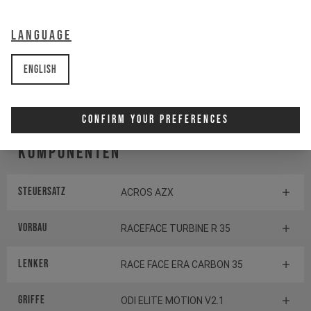
Schaltwerk
SHIMANO XT Di2 RD-M8250
Language
Schalthebel
SHIMANO XT Di2 RD-M8250
English
TRETLAGER
RACEFACE BB92
Confirm Your Preferences
Komponenten
Steuersatz
ACROS AZX
Vorbau
RACEFACE TURBINE R 35
Lenker
RACE FACE ERA CARBON 35
Griffe
ODI ELITE MOTION V2.1