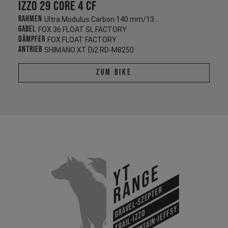
Izzo 29 CORE 4 CF
Rahmen
Ultra Modulus Carbon 140 mm/130 mm
Gabel
FOX 36 FLOAT SL FACTORY
Dämpfer
FOX FLOAT FACTORY
Antrieb
SHIMANO XT Di2 RD-M8250
Zum Bike
YT
Range
Gravel-Szepter
All Mountain-Jeffsy
Trail-Izzo