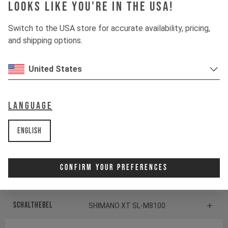
Federelement
Looks like you're in the USA!
Switch to the USA store for accurate availability, pricing,
Gabel
ÖHLINS RXF36 M.3
and shipping options.
Dämpfer
ÖHLINS TTX1 AIR
United States
Antrieb
Language
Kurbelgarnitur
SHIMANO SLX FC-M7120
English
Kassette
SHIMANO SLX CS-M7100
Confirm Your Preferences
Schaltwerk
SHIMANO SLX RD-M7100
Schalthebel
SHIMANO XT SL-M8100