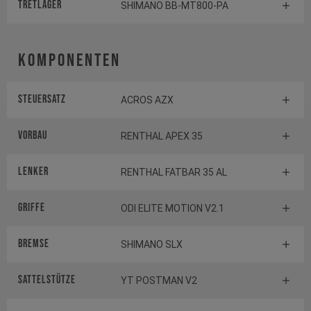
TRETLAGER
SHIMANO BB-MT800-PA
Komponenten
Steuersatz
ACROS AZX
Vorbau
RENTHAL APEX 35
Lenker
RENTHAL FATBAR 35 AL
Griffe
ODI ELITE MOTION V2.1
Bremse
SHIMANO SLX
Sattelstütze
YT POSTMAN V2