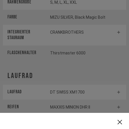
Rahmengröße
S, M, L, XL, XXL
Farbe
MIZU SILVER, Black Magic Bolt
INTEGRIERTER
CRANKBROTHERS
STAURAUM
FLASCHENHALTER
Thirstmaster 6000
Laufrad
Laufrad
DT SWISS XM1700
Reifen
MAXXIS MINION DHR II