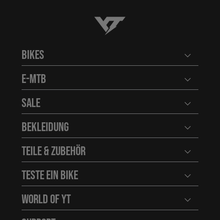
YT-Industries
Bikes
Benutzerm
E-MTB
Benutzerm
Sale
Benutzerm
Bekleidung
Benutzerm
Teile & Zubehör
Benutzerm
Teste ein Bike
Benutzerm
World of YT
Benutzerm