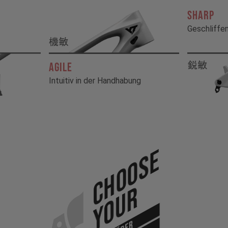
SHARP
Geschliffen
AGILE
Intuitiv in der Handhabung
Choose
Your