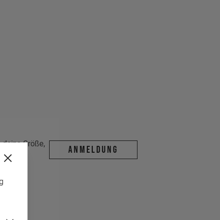
deine Größe,
ANMELDUNG
da ist.
ng