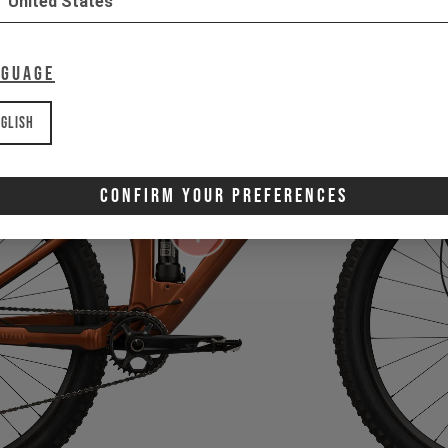
United States
nguage
glish
Confirm Your Preferences