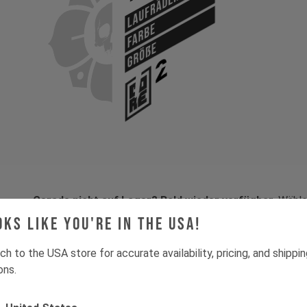
Laufräder
Farbe
Größe
Gerade nicht auf Lager? Bald wieder verfügbar.
Wähle 
gib uns deine E-Mail — wir melden uns, sobald Nachschub 
oks like you're in the USA!
ch to the USA store for accurate availability, pricing, and shippi
ons.