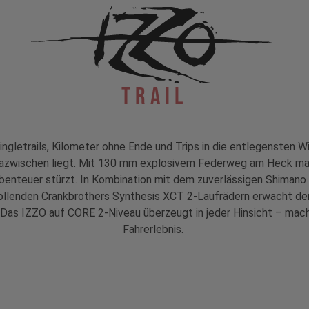
Trail
ngletrails, Kilometer ohne Ende und Trips in die entlegensten W
 dazwischen liegt. Mit 130 mm explosivem Federweg am Heck mach
-Abenteuer stürzt. In Kombination mit dem zuverlässigen Shiman
ollenden Crankbrothers Synthesis XCT 2-Laufrädern erwacht d
 Das IZZO auf CORE 2-Niveau überzeugt in jeder Hinsicht – mach d
Fahrerlebnis.