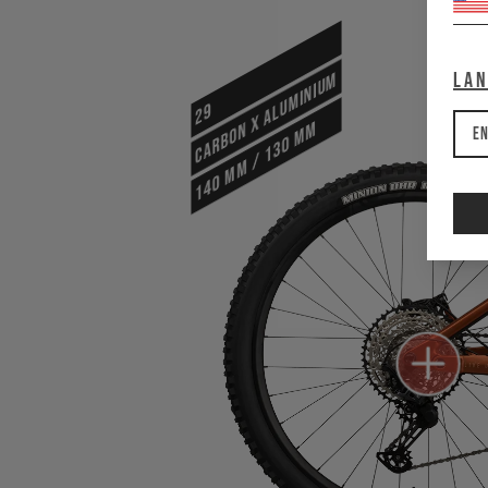
La
Carbon x Aluminium
29
140 mm / 130 mm
En