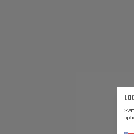
Lo
Swit
opti