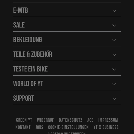
E-MTB
Benutzerm
Sale
Benutzerm
Bekleidung
Benutzerm
Teile & Zubehör
Benutzerm
Teste ein Bike
Benutzerm
World of YT
Benutzerm
Support
Benutzerm
GREEN YT
WIDERRUF
DATENSCHUTZ
AGB
IMPRESSUM
KONTAKT
JOBS
COOKIE-EINSTELLUNGEN
YT X BUSINESS