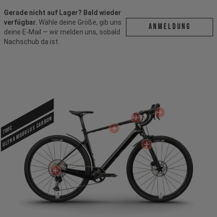
Gerade nicht auf Lager? Bald wieder
verfügbar.
Wähle deine Größe, gib uns
ANMELDUNG
deine E-Mail — wir melden uns, sobald
Nachschub da ist.
Ultra Modulus Carbon
700c