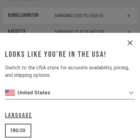
Kurbelgarnitur
SHIMANO GRX FC-RX610
Kassette
SHIMANO SLX CS-M7100
Schaltwerk
SHIMANO GRX RD-RX822
Looks like you're in the USA!
Shiftbrake
SHIMANO GRX BR-RX610
Switch to the USA store for accurate availability, pricing,
and shipping options.
Komponenten
United States
Steuersatz
ACROS AIA-546
Language
Vorbau
EASTON EA50
English
Lenker
EASTON EA50 AX