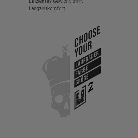
Effizientes Gewicht trifft
Langzeitkomfort
Choose
Your
Laufräder
Farbe
Größe