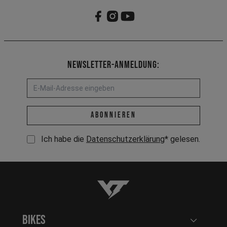
Newsletter-Anmeldung:
E-Mail-Adresse *
abonnieren
Ich habe die
Datenschutzerklärung
* gelesen.
YT-Industries
Bikes
Benutzerm