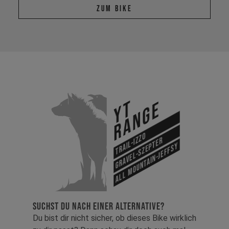
Zum Bike
YT
Range
Trail-Izzo
Gravel-Szepter
All Mountain-Jeffsy
SUCHST DU NACH EINER ALTERNATIVE?
Du bist dir nicht sicher, ob dieses Bike wirklich