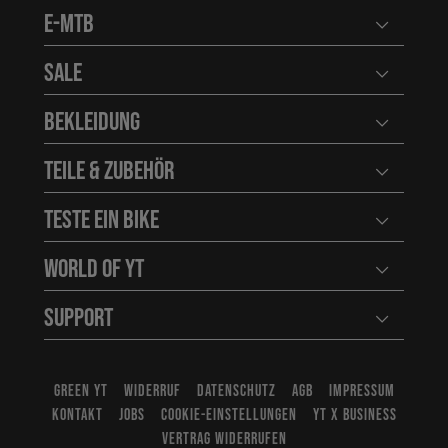
E-MTB
Benutzerm
Sale
Benutzerm
Bekleidung
Benutzerm
Teile & Zubehör
Benutzerm
Teste ein Bike
Benutzerm
World of YT
Benutzerm
Support
Benutzerm
GREEN YT
WIDERRUF
DATENSCHUTZ
AGB
IMPRESSUM
KONTAKT
JOBS
COOKIE-EINSTELLUNGEN
YT X BUSINESS
VERTRAG WIDERRUFEN