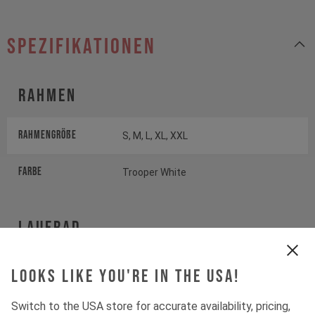
Spezifikationen
Rahmen
Rahmengröße
S, M, L, XL, XXL
Farbe
Trooper White
Laufrad
Laufrad
SUNRINGLE DUROC SD37
Looks like you're in the USA!
COMP
Switch to the USA store for accurate availability, pricing,