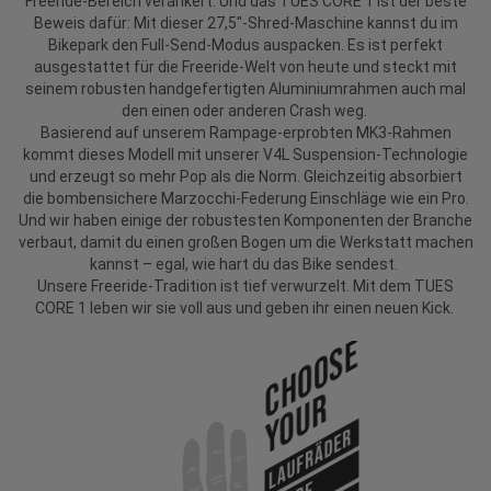
Freeride-Bereich verankert. Und das TUES CORE 1 ist der beste
Beweis dafür: Mit dieser 27,5"-Shred-Maschine kannst du im
Bikepark den Full-Send-Modus auspacken. Es ist perfekt
ausgestattet für die Freeride-Welt von heute und steckt mit
seinem robusten handgefertigten Aluminiumrahmen auch mal
den einen oder anderen Crash weg.
Basierend auf unserem Rampage-erprobten MK3-Rahmen
kommt dieses Modell mit unserer V4L Suspension-Technologie
und erzeugt so mehr Pop als die Norm. Gleichzeitig absorbiert
die bombensichere Marzocchi-Federung Einschläge wie ein Pro.
Und wir haben einige der robustesten Komponenten der Branche
verbaut, damit du einen großen Bogen um die Werkstatt machen
kannst – egal, wie hart du das Bike sendest.
Unsere Freeride-Tradition ist tief verwurzelt. Mit dem TUES
CORE 1 leben wir sie voll aus und geben ihr einen neuen Kick.
Choose
Your
Laufräder