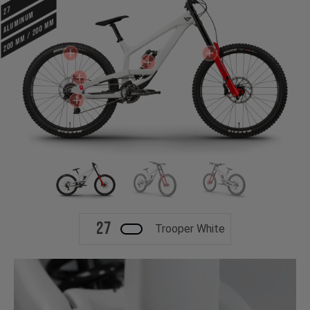
27
ALUMINUM
200 mm / 200 mm
27
Trooper White