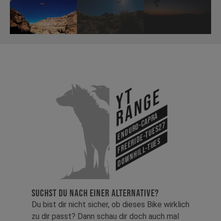
YT
Range
Enduro-Capra
Freeride-Tues27
Downhill-Tues
SUCHST DU NACH EINER ALTERNATIVE?
Du bist dir nicht sicher, ob dieses Bike wirklich
zu dir passt? Dann schau dir doch auch mal