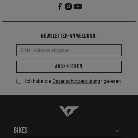
Newsletter-Anmeldung:
E-Mail-Adresse *
abonnieren
Ich habe die
Datenschutzerklärung
* gelesen.
YT-Industries
Bikes
Benutzerm