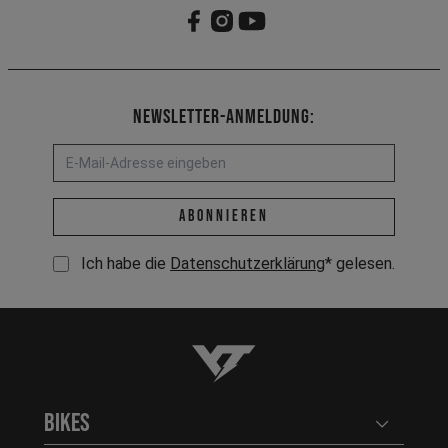
Newsletter-Anmeldung:
E-Mail-Adresse *
abonnieren
Ich habe die
Datenschutzerklärung
* gelesen.
YT-Industries
Bikes
Benutzerm