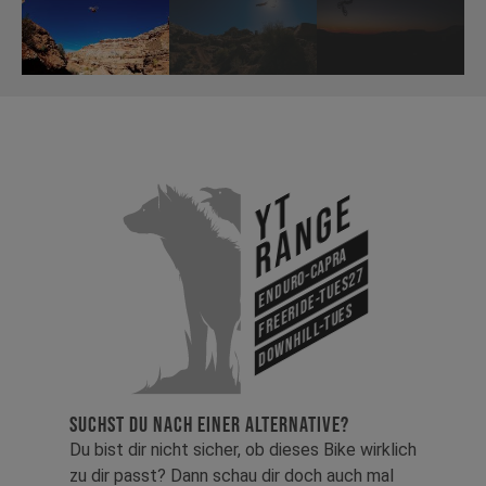
YT
Range
Enduro-Capra
Freeride-Tues27
Downhill-Tues
SUCHST DU NACH EINER ALTERNATIVE?
Du bist dir nicht sicher, ob dieses Bike wirklich
zu dir passt? Dann schau dir doch auch mal