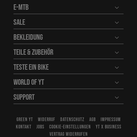
E-MTB
Benutzerm
Sale
Benutzerm
Bekleidung
Benutzerm
Teile & Zubehör
Benutzerm
Teste ein Bike
Benutzerm
World of YT
Benutzerm
Support
Benutzerm
GREEN YT
WIDERRUF
DATENSCHUTZ
AGB
IMPRESSUM
KONTAKT
JOBS
COOKIE-EINSTELLUNGEN
YT X BUSINESS
VERTRAG WIDERRUFEN