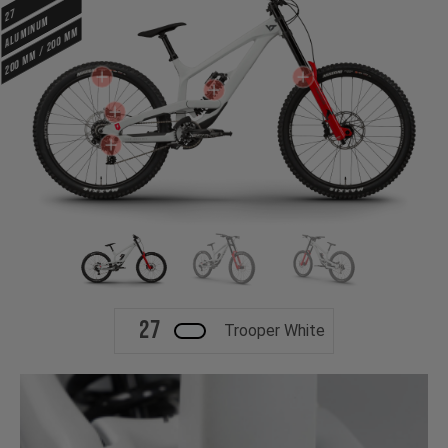
27
ALUMINUM
200 mm / 200 mm
27
Trooper White