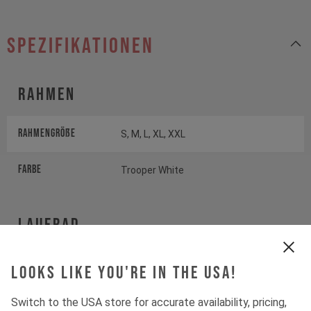
Spezifikationen
Rahmen
Rahmengröße
S, M, L, XL, XXL
Farbe
Trooper White
Laufrad
Laufrad
SUNRINGLE DUROC SD37
Looks like you're in the USA!
COMP
Switch to the USA store for accurate availability, pricing,