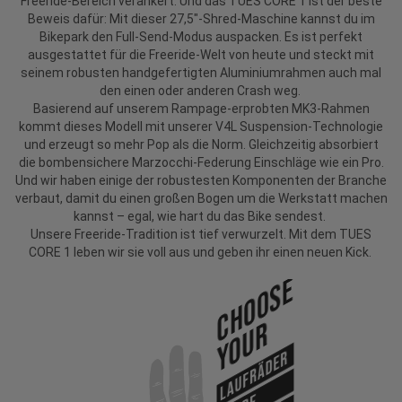
Freeride-Bereich verankert. Und das TUES CORE 1 ist der beste
Beweis dafür: Mit dieser 27,5"-Shred-Maschine kannst du im
Bikepark den Full-Send-Modus auspacken. Es ist perfekt
ausgestattet für die Freeride-Welt von heute und steckt mit
seinem robusten handgefertigten Aluminiumrahmen auch mal
den einen oder anderen Crash weg.
Basierend auf unserem Rampage-erprobten MK3-Rahmen
kommt dieses Modell mit unserer V4L Suspension-Technologie
und erzeugt so mehr Pop als die Norm. Gleichzeitig absorbiert
die bombensichere Marzocchi-Federung Einschläge wie ein Pro.
Und wir haben einige der robustesten Komponenten der Branche
verbaut, damit du einen großen Bogen um die Werkstatt machen
kannst – egal, wie hart du das Bike sendest.
Unsere Freeride-Tradition ist tief verwurzelt. Mit dem TUES
CORE 1 leben wir sie voll aus und geben ihr einen neuen Kick.
Choose
Your
Laufräder