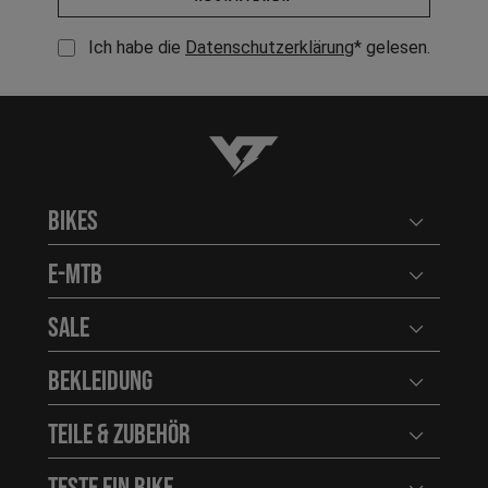
Ich habe die
Datenschutzerklärung
* gelesen.
YT-Industries
Bikes
Benutzerm
E-MTB
Benutzerm
Sale
Benutzerm
Bekleidung
Benutzerm
Teile & Zubehör
Benutzerm