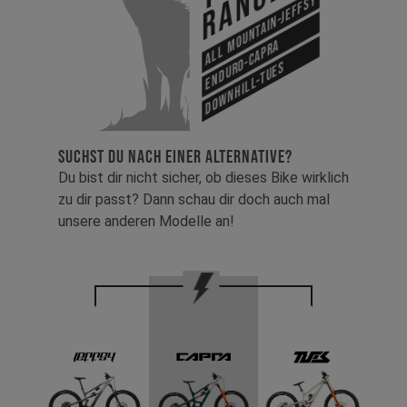
Range
All Mountain-Jeffsy
Enduro-Capra
Downhill-Tues
SUCHST DU NACH EINER ALTERNATIVE?
Du bist dir nicht sicher, ob dieses Bike wirklich
zu dir passt? Dann schau dir doch auch mal
unsere anderen Modelle an!