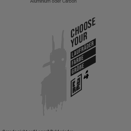
Aluminium oder Carbon
Choose
Your
Laufräder
Farbe
Größe