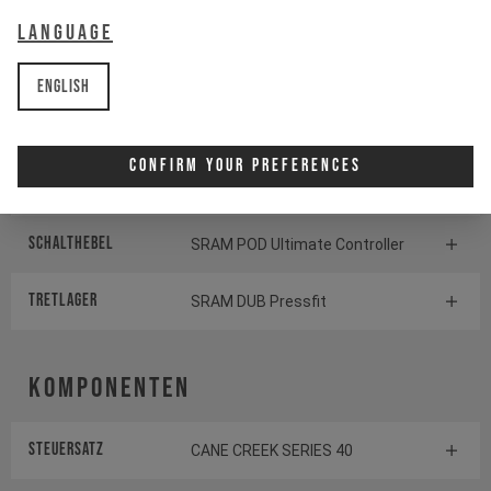
Antrieb
Language
Kurbelgarnitur
SRAM X0 Eagle Transmission
English
Kassette
SRAM GX Eagle Transmission
Confirm Your Preferences
Schaltwerk
SRAM GX Eagle Transmission
Schalthebel
SRAM POD Ultimate Controller
TRETLAGER
SRAM DUB Pressfit
Komponenten
Steuersatz
CANE CREEK SERIES 40