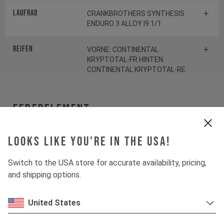
Laufrad
CRANKBROTHERS SYNTHESIS
ENDURO 3 ALLOY I9 1/1
Reifen
VORNE: CONTINENTAL
KRYPTOTAL-FR HINTEN:
CONTINENTAL KRYPTOTAL-RE
Federelement
Gabel
FOX 38 FLOAT FACTORY
Looks like you're in the USA!
Switch to the USA store for accurate availability, pricing,
Dämpfer
FOX DHX2 FACTORY
and shipping options.
SPRING
FOX SLS Coil Shiny Orange
United States