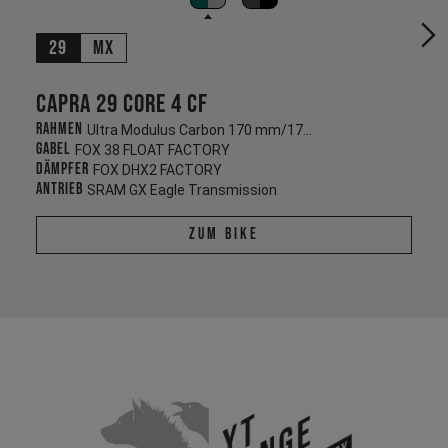
29
MX
Capra 29 CORE 4 CF
Rahmen
Ultra Modulus Carbon 170 mm/170 mm
Gabel
FOX 38 FLOAT FACTORY
Dämpfer
FOX DHX2 FACTORY
Antrieb
SRAM GX Eagle Transmission
Zum Bike
YT