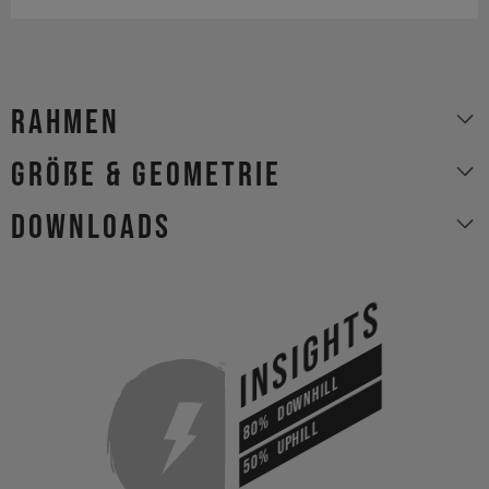
Rahmen
Größe & Geometrie
Downloads
INSIGHTS
DOWNHILL
80%
UPHILL
50%