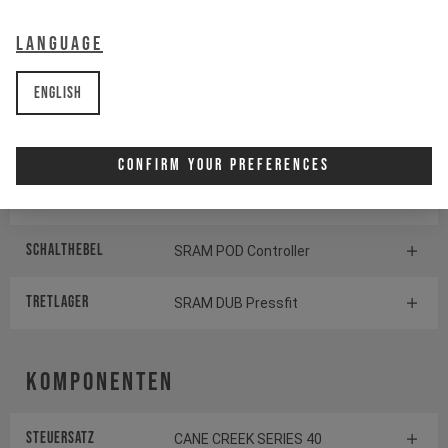
Language
Kurbelgarnitur
SRAM S1000 Eagle
Transmission
English
Kassette
SRAM GX Eagle Transmission
Confirm Your Preferences
Schaltwerk
SRAM S1000 Eagle
Transmission
Schalthebel
SRAM POD Controller
TRETLAGER
SRAM DUB Pressfit
Komponenten
Steuersatz
CANE CREEK SERIES 40