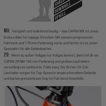
SHRED
DOWNHILL
UPHILL
MX:
Verspielt und reaktionsfreudig – das CAPRA MX ist unser
Enduro-Bike für ruppige Strecken. Mit seinem progressiven
Fahrwerk und 170 mm Federweg vorne und hinten ist es unser
Spezialist für alle Geländearten.
29:
Wenn du außer Vollgas nur Vollgas kennst, dann hol dir ein
CAPRA 29! Mit 165 mm Federweg und großen Laufrädern
verschlingt es verblockte Trails easy. Die flotten 29-Zoll-
Laufräder sorgen für Top-Speed in anspruchsvollem Gelände
und bieten grenzenlosen Grip für Full-Send-Downhills.