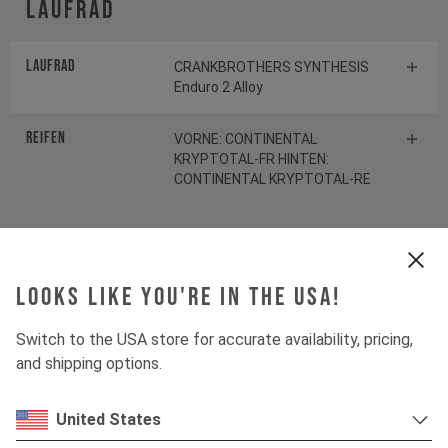
Laufrad
Laufrad
CRANKBROTHERS SYNTHESIS
Enduro 2 Alloy
Reifen
VORNE: CONTINENTAL
KRYPTOTAL-FR HINTEN:
CONTINENTAL KRYPTOTAL-RE
Federelement
Looks like you're in the USA!
Gabel
ÖHLINS RXF38 M.2
Switch to the USA store for accurate availability, pricing,
and shipping options.
Dämpfer
ÖHLINS TTX22 M.2
United States
Antrieb