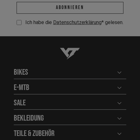
E-Mail-Adresse *
abonnieren
Ich habe die
Datenschutzerklärung
* gelesen.
YT-Industries
Bikes
Benutzerm
E-MTB
Benutzerm
Sale
Benutzerm
Bekleidung
Benutzerm
Teile & Zubehör
Benutzerm