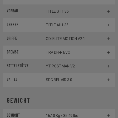
Vorbau
TITLE ST1 35
Lenker
TITLE AH1 35
Griffe
ODI ELITE MOTION V2.1
Bremse
TRP DH-R EVO
Sattelstütze
YT POSTMAN V2
Sattel
SDG BEL AIR 3.0
Gewicht
Gewicht
16,10 Kg / 35.49 lbs