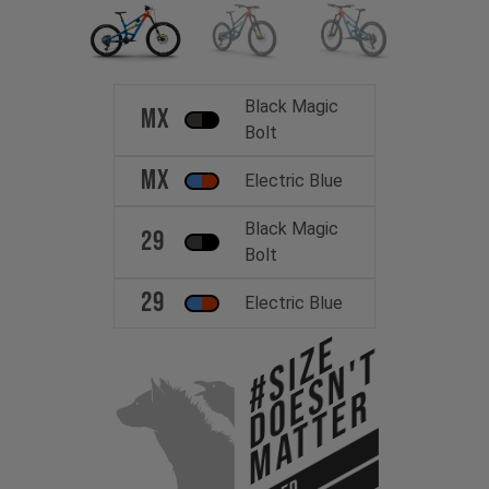
Black Magic
MX
Bolt
MX
Electric Blue
Black Magic
29
Bolt
29
Electric Blue
#Size
Doesn't
Matter