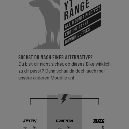
YT
Range
All Mountain-Jeffsy
Enduro-Capra
Downhill-Tues
SUCHST DU NACH EINER ALTERNATIVE?
Du bist dir nicht sicher, ob dieses Bike wirklich
zu dir passt? Dann schau dir doch auch mal
unsere anderen Modelle an!