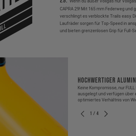
tter
29:
Wenn du außer Vollgas nur Vollgas 
CAPRA 29! Mit 165 mm Federweg und g
verschlingt es verblockte Trails easy. Di
Laufräder sorgen für Top-Speed in an
ILL
und bieten grenzenlosen Grip für Full-
HOCHWERTIGER ALUMI
Keine Kompromisse, nur FUL
ausgelegt und verfügen über e
optimiertes Verhältnis von W
1 / 4