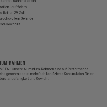
kennst, dann hol dir ein
roßen Laufrädern
e flotten 29-Zoll-
spruchsvollem Gelände
Send-Downhills.
NIUM-RAHMEN
L METAL: Unsere Aluminium-Rahmen sind auf Performance
ine geschmiedete, mehrfach konifizierte Konstruktion für ein
iderstandsfähigkeit und Gewicht.