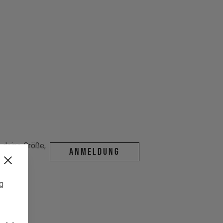
deine Größe,
ANMELDUNG
da ist.
ng