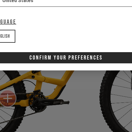
United States
nguage
glish
Confirm Your Preferences