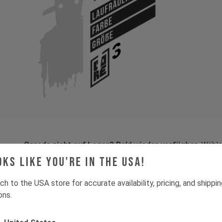
Laufräder
Farbe
Größe
Gerade nicht auf Lager? Bald wieder verfügbar.
Wähle 
gib uns deine E-Mail — wir melden uns, sobald Nachschub 
oks like you're in the USA!
ch to the USA store for accurate availability, pricing, and shippi
ons.