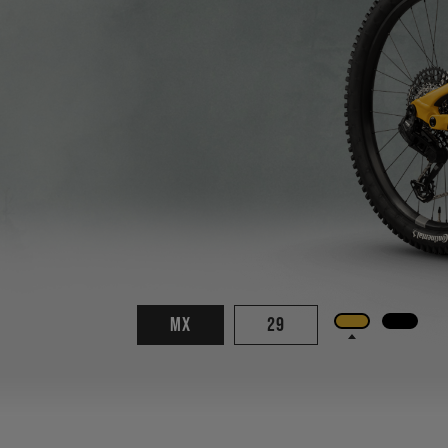
MX
29