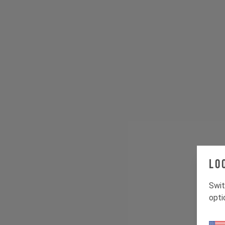
Lo
Swit
opti