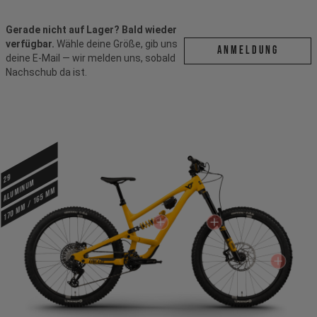
Gerade nicht auf Lager? Bald wieder
verfügbar.
Wähle deine Größe, gib uns
ANMELDUNG
deine E-Mail — wir melden uns, sobald
Nachschub da ist.
29
ALUMINUM
170 mm / 165 mm