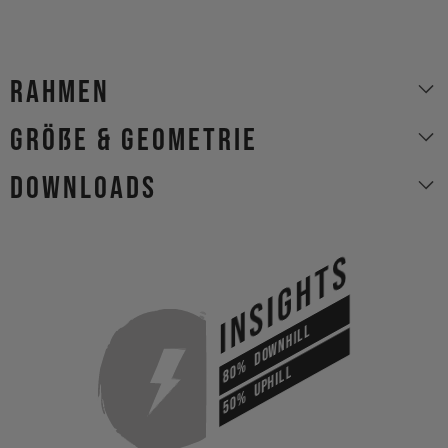
Rahmen
Größe & Geometrie
Downloads
INSIGHTS
DOWNHILL
80%
UPHILL
50%