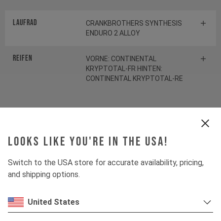
Laufrad
CRANKBROTHERS SYNTHESIS
ENDURO 2 ALLOY
Reifen
VORNE: CONTINENTAL
KRYPTOTAL-FR HINTEN:
CONTINENTAL KRYPTOTAL-RE
Federelement
Looks like you're in the USA!
Gabel
ÖHLINS RXF38 M.2
Switch to the USA store for accurate availability, pricing,
Dämpfer
ÖHLINS TTX22 M.2
and shipping options.
United States
Antrieb