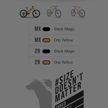
MX
Black Magic
MX
Drip Yellow
29
Black Magic
29
Drip Yellow
#Size
Doesn't
Matter
SHRED