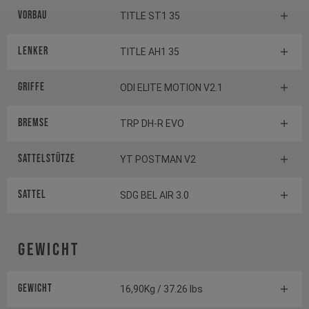
Vorbau
TITLE ST1 35
Lenker
TITLE AH1 35
Griffe
ODI ELITE MOTION V2.1
Bremse
TRP DH-R EVO
Sattelstütze
YT POSTMAN V2
Sattel
SDG BEL AIR 3.0
Gewicht
Gewicht
16,90Kg / 37.26 lbs