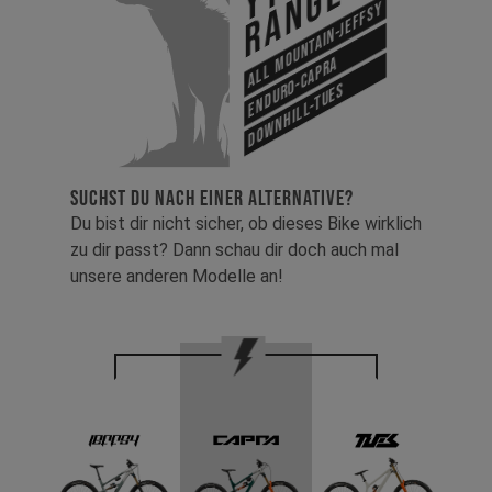
Range
All Mountain-Jeffsy
Enduro-Capra
Downhill-Tues
SUCHST DU NACH EINER ALTERNATIVE?
Du bist dir nicht sicher, ob dieses Bike wirklich
zu dir passt? Dann schau dir doch auch mal
unsere anderen Modelle an!