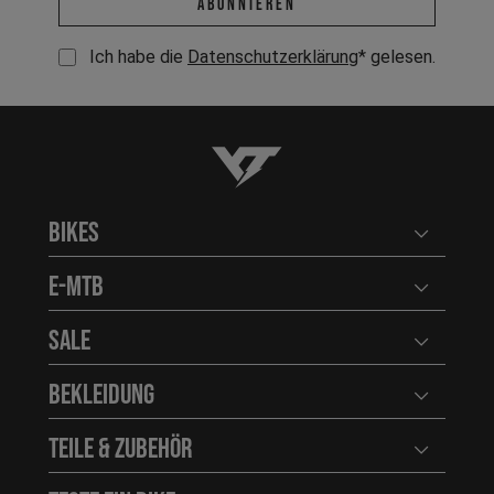
abonnieren
Ich habe die
Datenschutzerklärung
* gelesen.
YT-Industries
Bikes
Benutzerm
E-MTB
Benutzerm
Sale
Benutzerm
Bekleidung
Benutzerm
Teile & Zubehör
Benutzerm