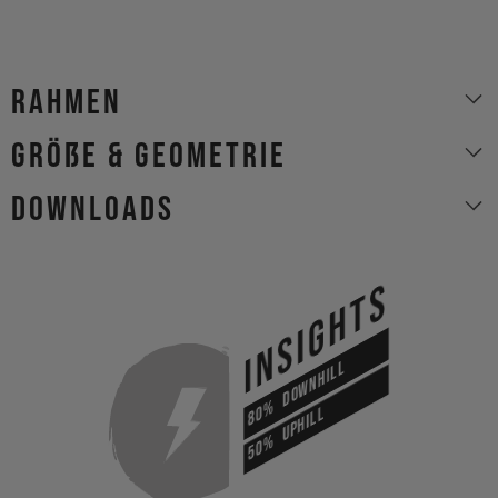
Rahmen
Größe & Geometrie
Downloads
INSIGHTS
DOWNHILL
80%
UPHILL
50%