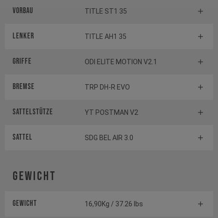
Vorbau
TITLE ST1 35
Lenker
TITLE AH1 35
Griffe
ODI ELITE MOTION V2.1
Bremse
TRP DH-R EVO
Sattelstütze
YT POSTMAN V2
Sattel
SDG BEL AIR 3.0
Gewicht
Gewicht
16,90Kg / 37.26 lbs