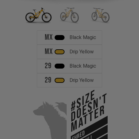
MX
Black Magic
MX
Drip Yellow
29
Black Magic
29
Drip Yellow
#Size
Doesn't
Matter
SHRED