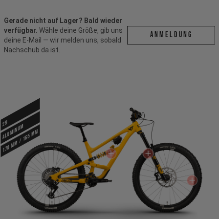
Gerade nicht auf Lager? Bald wieder
verfügbar.
Wähle deine Größe, gib uns
ANMELDUNG
deine E-Mail — wir melden uns, sobald
Nachschub da ist.
29
ALUMINUM
170 mm / 165 mm