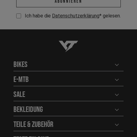
abonnieren
Ich habe die
Datenschutzerklärung
* gelesen.
YT-Industries
Bikes
Benutzerm
E-MTB
Benutzerm
Sale
Benutzerm
Bekleidung
Benutzerm
Teile & Zubehör
Benutzerm