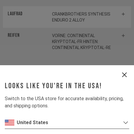
Laufrad
CRANKBROTHERS SYNTHESIS
ENDURO 2 ALLOY
Reifen
VORNE: CONTINENTAL
KRYPTOTAL-FR HINTEN:
CONTINENTAL KRYPTOTAL-RE
Federelement
Looks like you're in the USA!
Gabel
ÖHLINS RXF38 M.2
Switch to the USA store for accurate availability, pricing,
Dämpfer
ÖHLINS TTX22 M.2
and shipping options.
United States
Antrieb