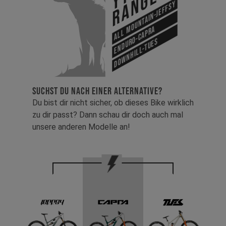
Range
All Mountain-Jeffsy
Enduro-Capra
Downhill-Tues
SUCHST DU NACH EINER ALTERNATIVE?
Du bist dir nicht sicher, ob dieses Bike wirklich
zu dir passt? Dann schau dir doch auch mal
unsere anderen Modelle an!