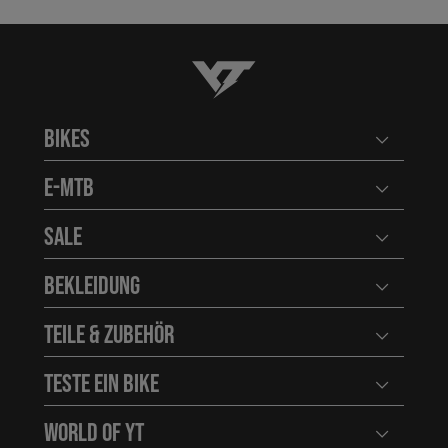
YT-Industries
Bikes
Benutzerm
E-MTB
Benutzerm
Sale
Benutzerm
Bekleidung
Benutzerm
Teile & Zubehör
Benutzerm
Teste ein Bike
Benutzerm
World of YT
Benutzerm