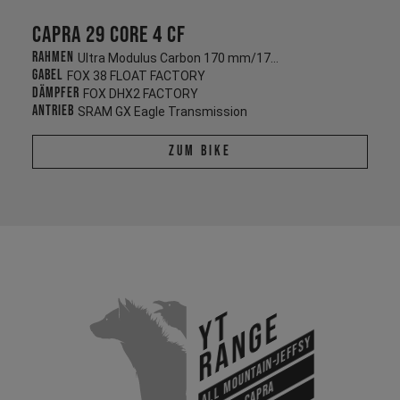
Capra 29 CORE 4 CF
Rahmen
Ultra Modulus Carbon 170 mm/170 mm
Gabel
FOX 38 FLOAT FACTORY
Dämpfer
FOX DHX2 FACTORY
Antrieb
SRAM GX Eagle Transmission
Zum Bike
YT
Range
All Mountain-Jeffsy