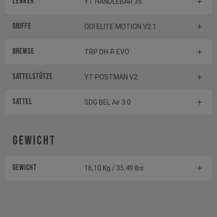
Lenker
YT HANDLEBAR 35
Griffe
ODI ELITE MOTION V2.1
Bremse
TRP DH-R EVO
Sattelstütze
YT POSTMAN V2
Sattel
SDG BEL Air 3.0
Gewicht
Gewicht
16,10 Kg / 35.49 lbs