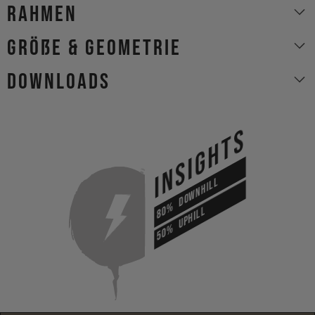
Rahmen
Größe & Geometrie
Downloads
INSIGHTS
DOWNHILL
80%
UPHILL
50%