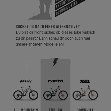
Enduro-Capra
Downhill-Tues
SUCHST DU NACH EINER ALTERNATIVE?
Du bist dir nicht sicher, ob dieses Bike wirklich
zu dir passt? Dann schau dir doch auch mal
unsere anderen Modelle an!
All Mountain
Enduro
Downhill