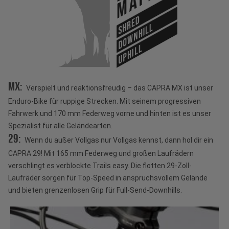
SHRED
DOWNHILL
UPHILL
MX:
Verspielt und reaktionsfreudig – das CAPRA MX ist unser
Enduro-Bike für ruppige Strecken. Mit seinem progressiven
Fahrwerk und 170 mm Federweg vorne und hinten ist es unser
Spezialist für alle Geländearten.
29:
Wenn du außer Vollgas nur Vollgas kennst, dann hol dir ein
CAPRA 29! Mit 165 mm Federweg und großen Laufrädern
verschlingt es verblockte Trails easy. Die flotten 29-Zoll-
Laufräder sorgen für Top-Speed in anspruchsvollem Gelände
und bieten grenzenlosen Grip für Full-Send-Downhills.