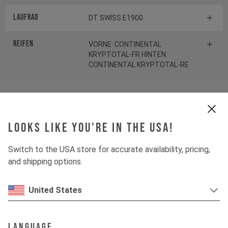
Laufrad
DT SWISS E1900
Reifen
VORNE: CONTINENTAL
KRYPTOTAL-FR HINTEN:
CONTINENTAL KRYPTOTAL-RE
Federelement
Looks like you're in the USA!
Gabel
ROCKSHOX ZEB SELECT
Switch to the USA store for accurate availability, pricing,
Dämpfer
ROCKSHOX VIVID SELECT
and shipping options.
United States
Antrieb
Language