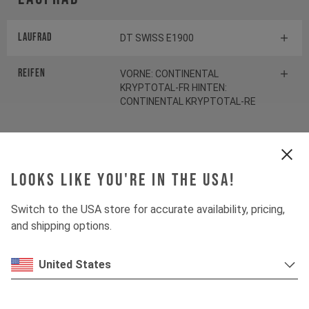
Laufrad
DT SWISS E1900
Reifen
VORNE: CONTINENTAL
KRYPTOTAL-FR HINTEN:
CONTINENTAL KRYPTOTAL-RE
Federelement
Looks like you're in the USA!
Gabel
ROCKSHOX ZEB SELECT
Switch to the USA store for accurate availability, pricing,
and shipping options.
Dämpfer
ROCKSHOX VIVID SELECT
United States
Antrieb