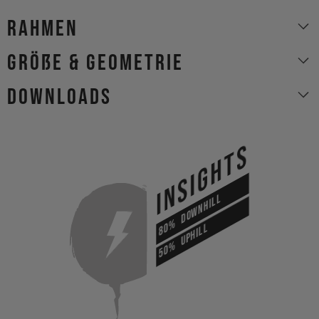
Rahmen
Größe & Geometrie
Downloads
INSIGHTS
DOWNHILL
80%
UPHILL
50%