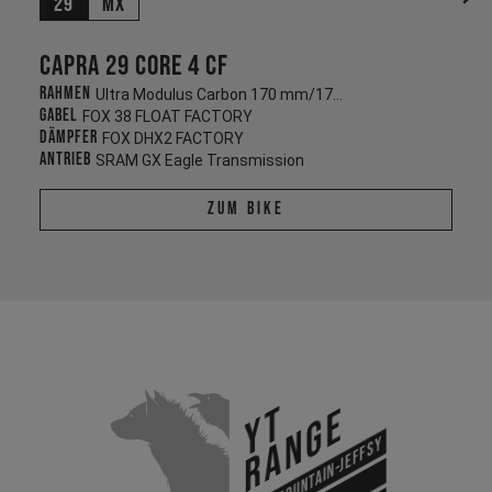
29
MX
Capra 29 CORE 4 CF
Rahmen
Ultra Modulus Carbon 170 mm/170 mm
Gabel
FOX 38 FLOAT FACTORY
Dämpfer
FOX DHX2 FACTORY
Antrieb
SRAM GX Eagle Transmission
Zum Bike
YT
Range
All Mountain-Jeffsy