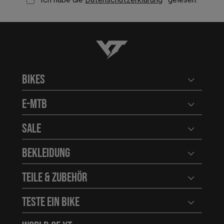
YT-Industries
Bikes
Benutzerm
E-MTB
Benutzerm
Sale
Benutzerm
Bekleidung
Benutzerm
Teile & Zubehör
Benutzerm
Teste ein Bike
Benutzerm