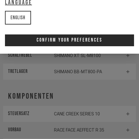
Language
Kurbelgarnitur
SHIMANO SLX FC-M7100
English
Kassette
SHIMANO SLX CS-M7100
Schaltwerk
SHIMANO SLX RD-M7100
Confirm Your Preferences
Schalthebel
SHIMANO XT SL-M8100
TRETLAGER
SHIMANO BB-MT800-PA
Komponenten
Steuersatz
CANE CREEK SERIES 10
Vorbau
RACE FACE AEFFECT R 35