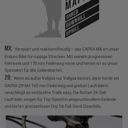
SHRED
DOWNHILL
UPHILL
MX:
Verspielt und reaktionsfreudig – das CAPRA MX ist unser
Enduro-Bike für ruppige Strecken. Mit seinem progressiven
Fahrwerk und 170 mm Federweg vorne und hinten ist es unser
Spezialist für alle Geländearten.
29:
Wenn du außer Vollgas nur Vollgas kennst, dann hol dir ein
CAPRA 29! Mit 165 mm Federweg und großen Laufrädern
verschlingt es verblockte Trails easy. Die flotten 29-Zoll-
Laufräder sorgen für Top-Speed in anspruchsvollem Gelände
und bieten grenzenlosen Grip für Full-Send-Downhills.