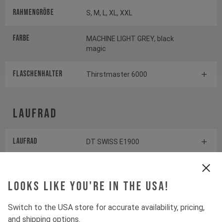
Rahmengröße
S, M, L, XL, XXL
Farbe
MACHINE LIGHT GREY, black
magic
FLASCHENHALTER
Thirstmaster 6000
Laufrad
Laufrad
DT SWISS E1900
Reifen
VORNE: CONTINENTAL
KRYPTOTAL-FR HINTEN:
Looks like you're in the USA!
CONTINENTAL KRYPTOTAL-RE
Switch to the USA store for accurate availability, pricing,
and shipping options.