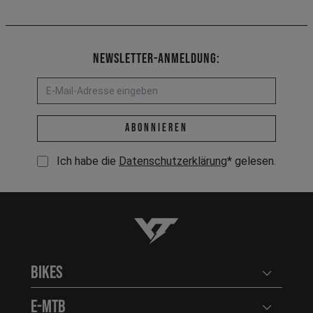
Newsletter-Anmeldung:
E-Mail-Adresse *
abonnieren
Ich habe die
Datenschutzerklärung
* gelesen.
YT-Industries
Bikes
Benutzerm
E-MTB