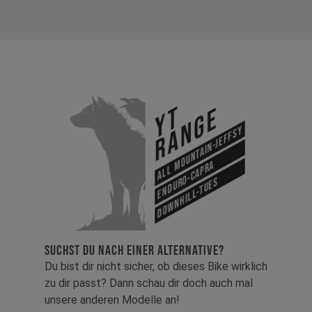
YT
Range
All Mountain-Jeffsy
Enduro-Capra
Downhill-Tues
SUCHST DU NACH EINER ALTERNATIVE?
Du bist dir nicht sicher, ob dieses Bike wirklich
zu dir passt? Dann schau dir doch auch mal
unsere anderen Modelle an!