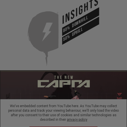
INSIGHTS
DOWNHILL
80%
UPHILL
50%
We've embedded content from YouTube here. As YouTube may collect
personal data and track your viewing behaviour, we'll only load the video
after you consent to their use of cookies and similar technologies as
described in their
privacy policy