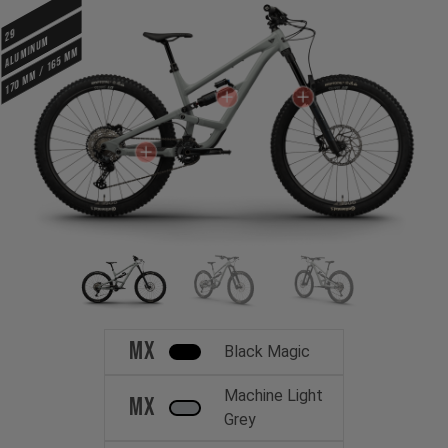
29
ALUMINUM
170 mm / 165 mm
MX
Black Magic
Machine Light
MX
Grey