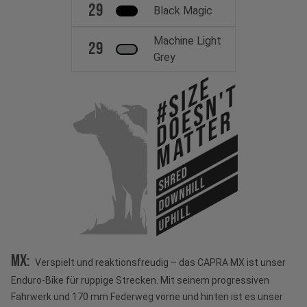
29
Black Magic
Machine Light
29
Grey
#Size
Doesn't
Matter
SHRED
DOWNHILL
UPHILL
MX:
Verspielt und reaktionsfreudig – das CAPRA MX ist unser
Enduro-Bike für ruppige Strecken. Mit seinem progressiven
Fahrwerk und 170 mm Federweg vorne und hinten ist es unser