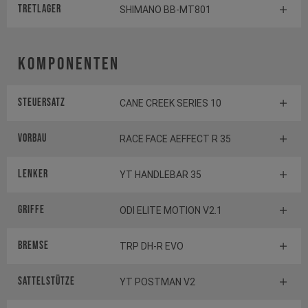
TRETLAGER
SHIMANO BB-MT801
Komponenten
Steuersatz
CANE CREEK SERIES 10
Vorbau
RACE FACE AEFFECT R 35
Lenker
YT HANDLEBAR 35
Griffe
ODI ELITE MOTION V2.1
Bremse
TRP DH-R EVO
Sattelstütze
YT POSTMAN V2