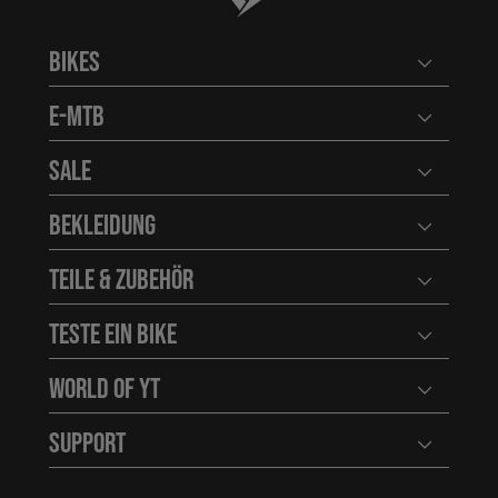
Bikes
Benutzerm
E-MTB
Benutzerm
Sale
Benutzerm
Bekleidung
Benutzerm
Teile & Zubehör
Benutzerm
Teste ein Bike
Benutzerm
World of YT
Benutzerm
Support
Benutzerm