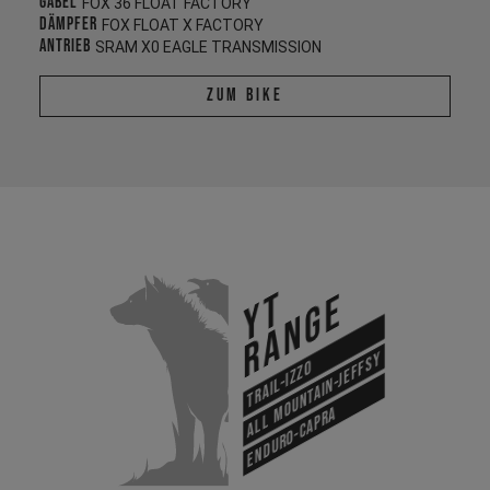
Gabel
FOX 36 FLOAT FACTORY
Dämpfer
FOX FLOAT X FACTORY
Antrieb
SRAM X0 EAGLE TRANSMISSION
Zum Bike
YT
Range
All Mountain-Jeffsy
Trail-Izzo
Enduro-Capra