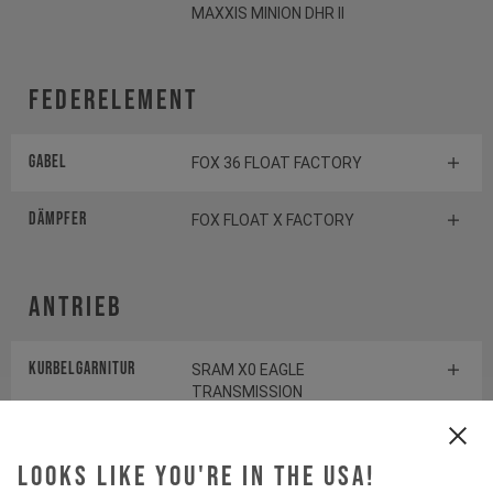
MAXXIS MINION DHR II
Federelement
Gabel
FOX 36 FLOAT FACTORY
Dämpfer
FOX FLOAT X FACTORY
Antrieb
Kurbelgarnitur
SRAM X0 EAGLE
TRANSMISSION
Kassette
SRAM X0 1295 TRANSMISSION
Looks like you're in the USA!