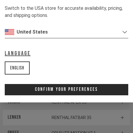
Schaltwerk
SRAM X0 EAGLE
Switch to the USA store for accurate availability, pricing,
TRANSMISSION
and shipping options.
Schalthebel
SRAM POD ULTIMATE
CONTROLLER
United States
TRETLAGER
SRAM DUB Pressfit
Language
English
Komponenten
Steuersatz
CANE CREEK SERIES 40
Confirm Your Preferences
Vorbau
RENTHAL APEX 35
Lenker
RENTHAL FATBAR 35
Griffe