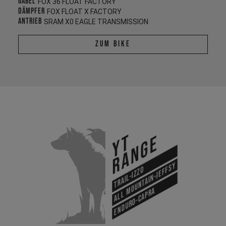
Gabel
FOX 36 FLOAT FACTORY
Dämpfer
FOX FLOAT X FACTORY
Antrieb
SRAM X0 EAGLE TRANSMISSION
Zum Bike
YT
Range
All Mountain-Jeffsy
Trail-Izzo
Enduro-Capra