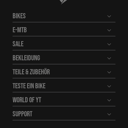
Bikes
Benutzerm
E-MTB
Benutzerm
Sale
Benutzerm
Bekleidung
Benutzerm
Teile & Zubehör
Benutzerm
Teste ein Bike
Benutzerm
World of YT
Benutzerm
Support
Benutzerm