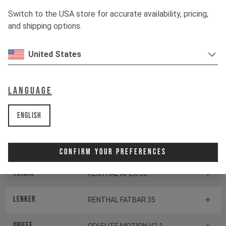
Schaltwerk
SRAM X0 EAGLE
Switch to the USA store for accurate availability, pricing,
TRANSMISSION
and shipping options.
Schalthebel
SRAM POD ULTIMATE
CONTROLLER
United States
TRETLAGER
SRAM DUB Pressfit
Language
English
Komponenten
Steuersatz
CANE CREEK SERIES 40
Confirm Your Preferences
Vorbau
RENTHAL APEX 35
Lenker
RENTHAL FATBAR 35
Griffe