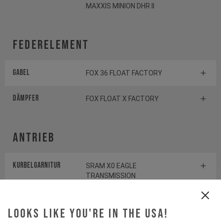
MAXXIS MINION DHR II
Federelement
Gabel
FOX 36 FLOAT FACTORY
Dämpfer
FOX FLOAT X FACTORY
Antrieb
Kurbelgarnitur
SRAM X0 EAGLE
TRANSMISSION
Kassette
SRAM X0 1295 TRANSMISSION
Looks like you're in the USA!