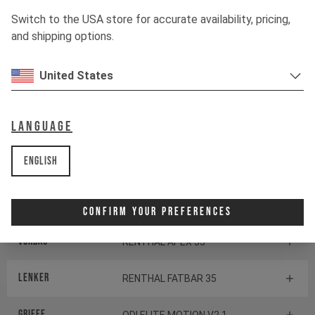
Schaltwerk
SRAM X0 EAGLE
Switch to the USA store for accurate availability, pricing,
TRANSMISSION
and shipping options.
Schalthebel
SRAM POD ULTIMATE
CONTROLLER
United States
TRETLAGER
SRAM DUB Pressfit
Language
English
Komponenten
Steuersatz
CANE CREEK SERIES 40
Confirm Your Preferences
Vorbau
RENTHAL APEX 35
Lenker
RENTHAL FATBAR 35
Griffe