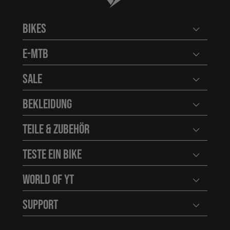
Bikes
Benutzerm
E-MTB
Benutzerm
Sale
Benutzerm
Bekleidung
Benutzerm
Teile & Zubehör
Benutzerm
Teste ein Bike
Benutzerm
World of YT
Benutzerm
Support
Benutzerm