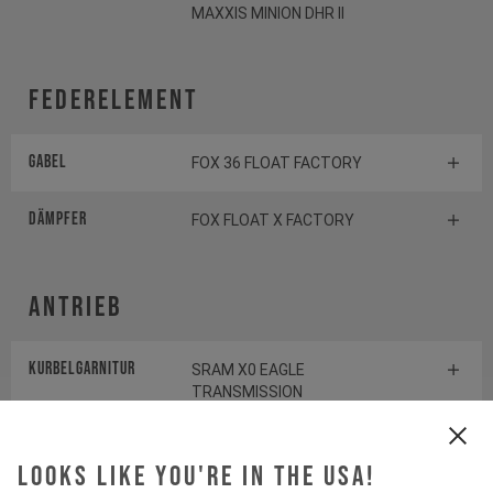
MAXXIS MINION DHR II
Federelement
Gabel
FOX 36 FLOAT FACTORY
Dämpfer
FOX FLOAT X FACTORY
Antrieb
Kurbelgarnitur
SRAM X0 EAGLE
TRANSMISSION
Kassette
SRAM X0 1295 TRANSMISSION
Looks like you're in the USA!