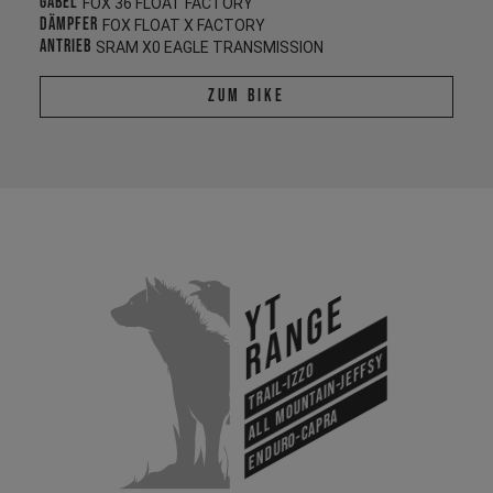
Gabel
FOX 36 FLOAT FACTORY
Dämpfer
FOX FLOAT X FACTORY
Antrieb
SRAM X0 EAGLE TRANSMISSION
Zum Bike
YT
Range
All Mountain-Jeffsy
Trail-Izzo
Enduro-Capra