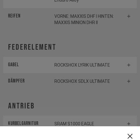
Enduro Alloy
Reifen
VORNE: MAXXIS DHF I HINTEN:
MAXXIS MINION DHR II
Federelement
Gabel
ROCKSHOX LYRIK ULTIMATE
Dämpfer
ROCKSHOX SDLX ULTIMATE
Antrieb
Kurbelgarnitur
SRAM S1000 EAGLE
TRANSMISSION