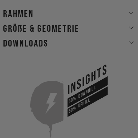
Rahmen
Größe & Geometrie
Downloads
INSIGHTS
DOWNHILL
50%
UPHILL
50%