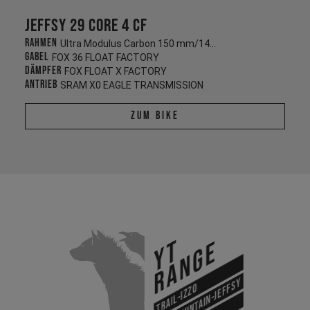
Jeffsy 29 CORE 4 CF
Rahmen
Ultra Modulus Carbon 150 mm/145 mm
Gabel
FOX 36 FLOAT FACTORY
Dämpfer
FOX FLOAT X FACTORY
Antrieb
SRAM X0 EAGLE TRANSMISSION
Zum Bike
YT
Range
All Mountain-Jeffsy
Trail-Izzo