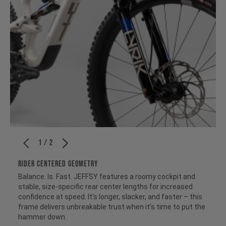
1 / 2
RIDER CENTERED GEOMETRY
Balance. Is. Fast. JEFFSY features a roomy cockpit and
stable, size-specific rear center lengths for increased
confidence at speed. It's longer, slacker, and faster – this
frame delivers unbreakable trust when it's time to put the
hammer down.