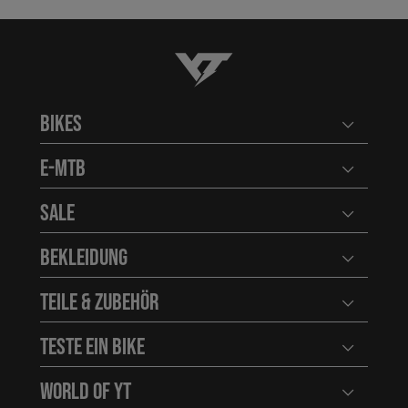
YT-Industries
Bikes
Benutzerm
E-MTB
Benutzerm
Sale
Benutzerm
Bekleidung
Benutzerm
Teile & Zubehör
Benutzerm
Teste ein Bike
Benutzerm
World of YT
Benutzerm