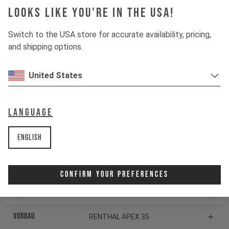
Looks like you're in the USA!
Kassette
SRAM S1000 EAGLE
TRANSMISSION
Switch to the USA store for accurate availability, pricing,
and shipping options.
Schaltwerk
SRAM S1000 EAGLE
TRANSMISSION
United States
Schalthebel
SRAM POD CONTROLLER
TRETLAGER
Language
no default description found
default
English
Komponenten
Confirm Your Preferences
Steuersatz
CANE CREEK SERIES 40
Vorbau
RENTHAL APEX 35