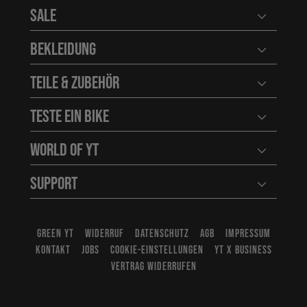
Sale
Benutzerm
Bekleidung
Benutzerm
Teile & Zubehör
Benutzerm
Teste ein Bike
Benutzerm
World of YT
Benutzerm
Support
Benutzerm
GREEN YT
WIDERRUF
DATENSCHUTZ
AGB
IMPRESSUM
KONTAKT
JOBS
COOKIE-EINSTELLUNGEN
YT X BUSINESS
VERTRAG WIDERRUFEN