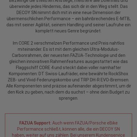
Bezwinge die steilsten Anstiege, meistere alle Downhills und
überwinde jedes Hindernis, das sich dir in den Weg stellt. Das
DECOY SN nimmt dich mit in eine neue Dimension der
übermenschlichen Performance – ein bahnbrechendes E-MTB,
das mit seiner Agilität, seinem Handling und seiner Laufruhe ein
komplett neues Genre begründet.
Im CORE 2 verschmelzen Performance und Preis nahtlos
miteinander. Es ist mit dem gleichen Ultra-Modulus-
Carbonrahmen, der neuesten FAZUA-Technologie und den
gleichen innovativen Rahmenfeatures ausgestattet wie das
Flaggschiff CORE 4 und steckt dabei voller namhafter
Komponenten: DT Swiss-Laufräder, eine bewährte RockShox
ZEB- und Vivid-Federungskombo und TRP DH-R EVO-Bremsen.
Alle Komponenten sind präzise aufeinander abgestimmt, um dir
den Kick zu geben, nach dem du suchst – ohne dein Budget zu
sprengen.
FAZUA Support:
Auch wenn FAZUA/Porsche eBike
Performance schließt, können alle, die ein DECOY SN
haben, weiter auf uns zählen. Bei unserem Kundenservice