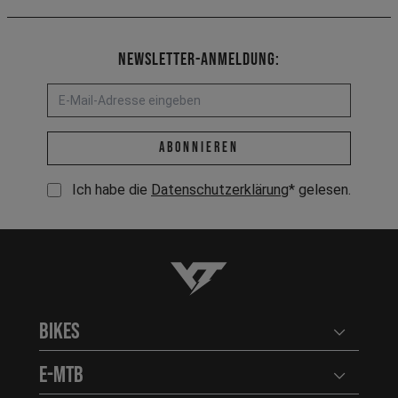
Newsletter-Anmeldung:
E-Mail-Adresse *
abonnieren
Ich habe die
Datenschutzerklärung
* gelesen.
YT-Industries
Bikes
Benutzerm
E-MTB
Benutzerm