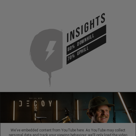
INSIGHTS
DOWNHILL
80%
UPHILL
70%
We've embedded content from YouTube here. As YouTube may collect
personal data and track your viewing behaviour, we'll only load the video