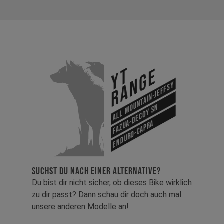
YT
Range
All Mountain-Jeffsy
Fazua-Decoy SN
Enduro-Capra
SUCHST DU NACH EINER ALTERNATIVE?
Du bist dir nicht sicher, ob dieses Bike wirklich
zu dir passt? Dann schau dir doch auch mal
unsere anderen Modelle an!