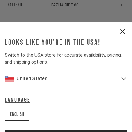
Batterie
FAZUA RIDE 60
Komponenten
Looks like you're in the USA!
Steuersatz
CANE CREEK SERIES 10
Switch to the USA store for accurate availability, pricing,
Vorbau
RACE FACE AEFFECT R 35
and shipping options.
Lenker
YT HANDLEBAR
United States
Griffe
ODI ELITE MOTION V2.1
Language
Bremse
TRP DH-R EVO
English
Sattelstütze
YT POSTMAN V2